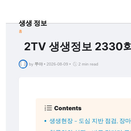
생생 정보
홈
2TV 생생정보 2330회
by
쭈야
•
2026-08-09
•
2 min read
Contents
생생현장 – 도심 지반 점검, 장