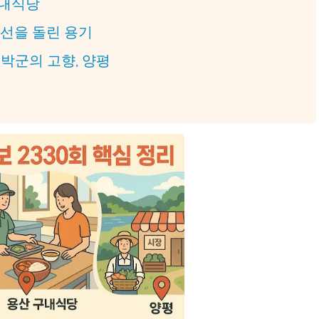
구내식당
시선을 돌린 용기
 박군의 고향, 양평